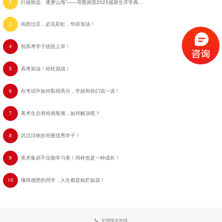
2
行稳致远、逐梦山海”——哥图画室2025届新生开学典礼暨2024届表彰大会圆满落幕！
3
风雨过后，必见彩虹，华容加油！
4
祝高考学子统统上岸！
5
高考加油！轻松迎战！
6
在考试中如何取得高分，学姐和你们说一说！
7
美术生总有绘画瓶颈，如何解决呢？
8
武汉汉铁的哥图优秀学子！
9
美术集训不仅能学习美！同样也是一种成长！
10
懂得感恩的同学，人生都是灿烂如花！
全国报名热线